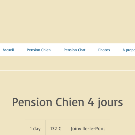
Accueil
Pension Chien
Pension Chat
Photos
A prop
Pension Chien 4 jours
132
euros
1 day
1
132 €
Joinville-le-Pont